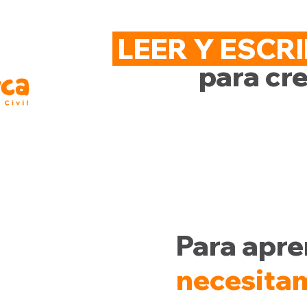
LEER Y ESCRI
para c
Para apr
necesita