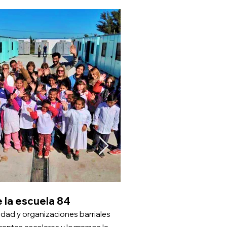
 la escuela 84
Campaña de
nidad y organizaciones barriales
En el 2020 y 2021 acompaña