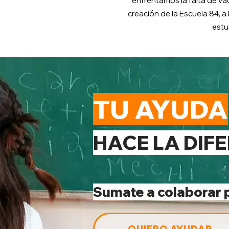
enfrentamos la falta de va
creación de la Escuela 84, 
estu
TU AYUDA
HACE LA DIF
Sumate a colaborar 