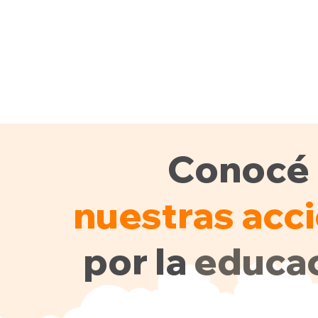
Conocé
nuestras acc
por la
educac