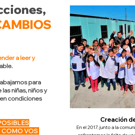
cciones,
CAMBIOS
nder a leer y
able.
rabajamos para
 las niñas, niños y
 en condiciones
Creación de
POSIBLES
En el 2017, junto a la comu
S COMO VOS