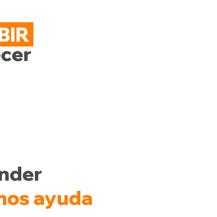
BIR
recer
ender
mos ayuda