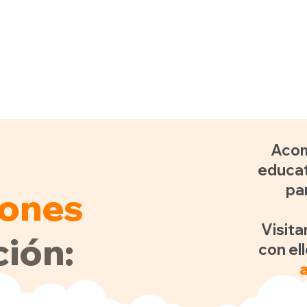
Acom
educat
pa
iones
Visit
ión:
con ell